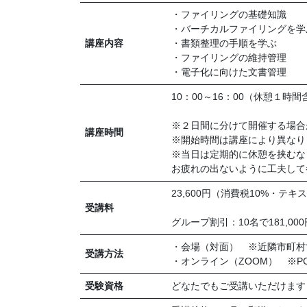
・ファイリングの基礎知識
・バーチカルファイリングを学
講座内容
・書類整理の手順を学ぶ
・ファイリングの維持管理
・電子化に向けた文書管理
10：00～16：00（休憩１時間
※２日間に分けて開催する場合
講座時間
※開始時間は講座により異なり
※当日は定期的に休憩を挟むな
お疲れの出ないように工夫して
23,600円（消費税10%・テ
受講料
グループ割引：10名で181,0
・会場（対面） ※近隣市町村
受講方法
・オンライン（ZOOM） ※P
受験資格
どなたでもご受講いただけます