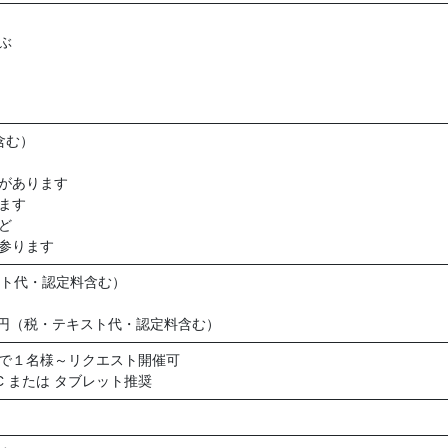
ぶ
含む）
があります
ます
ど
参ります
キスト代・認定料含む）
00円（税・テキスト代・認定料含む）
で１名様～リクエスト開催可
C または タブレット推奨