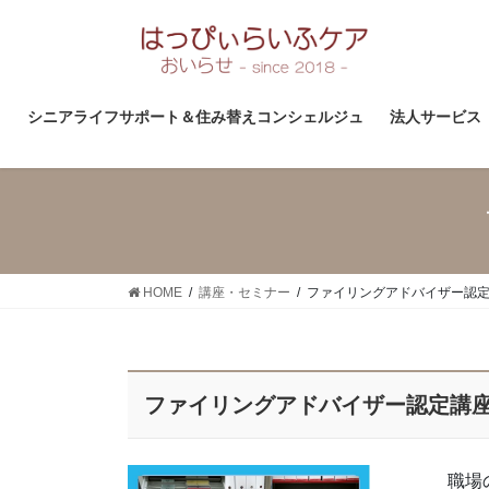
コ
ナ
ン
ビ
テ
ゲ
ン
ー
ツ
シ
シニアライフサポート＆住み替えコンシェルジュ
法人サービス
へ
ョ
ス
ン
キ
に
ッ
移
プ
動
HOME
講座・セミナー
ファイリングアドバイザー認
ファイリングアドバイザー認定講
職場