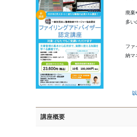
廃棄
多い
ファ
納マ
以
講座概要