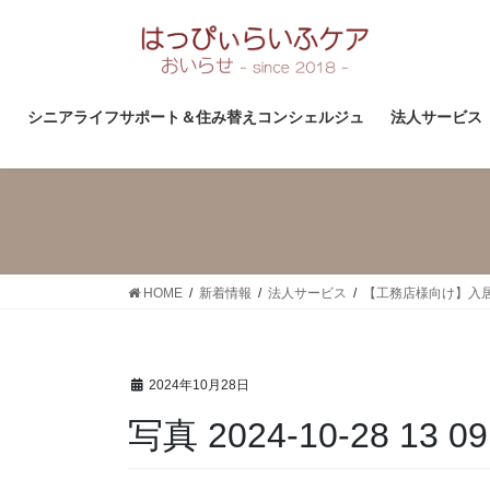
コ
ナ
ン
ビ
テ
ゲ
ン
ー
ツ
シ
シニアライフサポート＆住み替えコンシェルジュ
法人サービス
へ
ョ
ス
ン
キ
に
ッ
移
プ
動
HOME
新着情報
法人サービス
【工務店様向け】入
2024年10月28日
写真 2024-10-28 13 09 