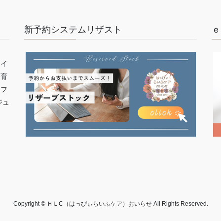
新予約システムリザスト
ｅ
ライ
子育
イフ
ジュ
Copyright © ＨＬC（はっぴぃらいふケア）おいらせ All Rights Reserved.