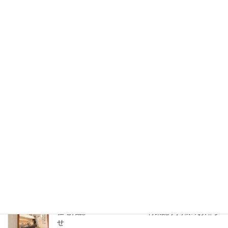
ンシェルジュ」を始めます
2026年7月4日
那覇支店開設のお知らせ
2026年6月30日
2026年7月1日 沖縄県那覇市に支店を開設いたし
ます
2026年5月27日
5月14日（木）開催｜整理収納アドバイザーフォーラム2026 in 東
北（八戸）
2026年4月22日
住宅雑誌WAGAYA vol.25 特集記事掲載のお知ら
せ