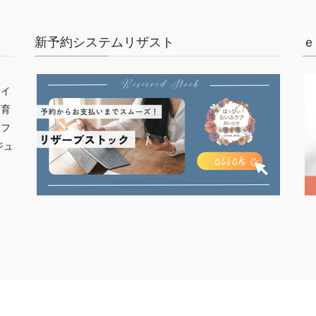
新予約システムリザスト
ｅ
ライ
子育
イフ
ジュ
Copyright © ＨＬC（はっぴぃらいふケア）おいらせ All Rights Reserved.