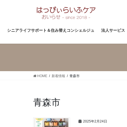
コ
ナ
ン
ビ
テ
ゲ
ン
ー
ツ
シ
シニアライフサポート＆住み替えコンシェルジュ
法人サービス
へ
ョ
ス
ン
キ
に
ッ
移
プ
動
HOME
新着情報
青森市
青森市
2025年2月24日