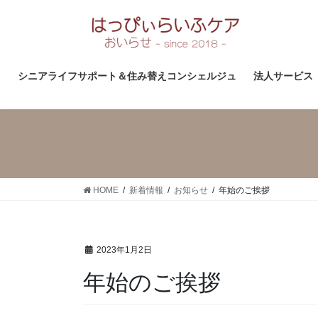
コ
ナ
ン
ビ
テ
ゲ
ン
ー
ツ
シ
シニアライフサポート＆住み替えコンシェルジュ
法人サービス
へ
ョ
ス
ン
キ
に
ッ
移
プ
動
HOME
新着情報
お知らせ
年始のご挨拶
2023年1月2日
年始のご挨拶