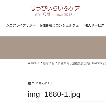
コ
ナ
ン
ビ
テ
ゲ
ン
ー
ツ
シ
シニアライフサポート＆住み替えコンシェルジュ
法人サービス
へ
ョ
ス
ン
キ
に
ッ
移
プ
動
HOME
新着情報
青森県内小規模飲食店向けHACCP
2021年7月11日
img_1680-1.jpg