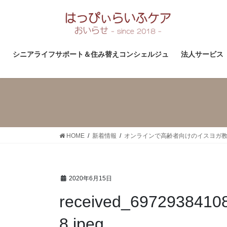
コ
ナ
ン
ビ
テ
ゲ
ン
ー
ツ
シ
シニアライフサポート＆住み替えコンシェルジュ
法人サービス
へ
ョ
ス
ン
キ
に
ッ
移
プ
動
HOME
新着情報
オンラインで高齢者向けのイスヨガ教
2020年6月15日
received_6972938410
8.jpeg